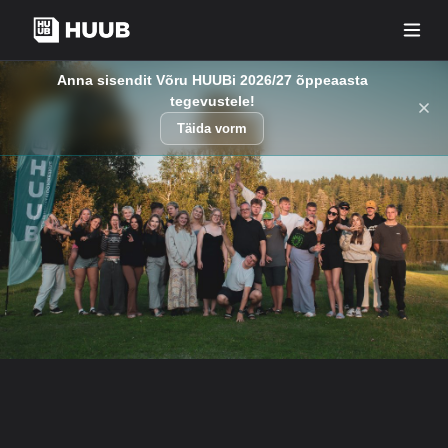
Anna sisendit Võru HUUBi 2026/27 õppeaasta
tegevustele!
Täida vorm