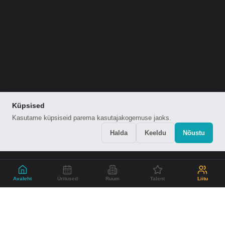
Küpsised
Kasutame küpsiseid parema kasutajakogemuse jaoks.
Halda
Keeldu
Nõustu
Avaleht
Üritused
Ruum
Talent
Liitu
2+
3
160
TEGUTSETUD AASTAT
KOGUKONNA LIIGET
ÜRITUST