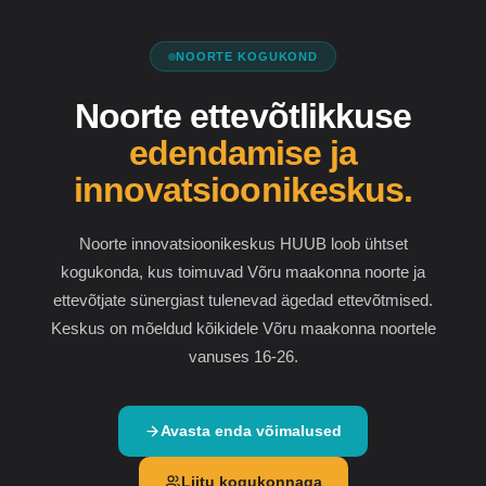
NOORTE KOGUKOND
Noorte ettevõtlikkuse
edendamise ja
innovatsioonikeskus.
Noorte innovatsioonikeskus HUUB loob ühtset
kogukonda, kus toimuvad Võru maakonna noorte ja
ettevõtjate sünergiast tulenevad ägedad ettevõtmised.
Keskus on mõeldud kõikidele Võru maakonna noortele
vanuses 16-26.
Avasta enda võimalused
Liitu kogukonnaga