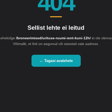
404
Sellist lehte ei leitud
Lehekülge
/broneerimised/urituse-ruumi-rent-kuni-12h/
ei ole olemas
Võimalik, et link on aegunud või sisestati vale aadress.
← Tagasi avalehele