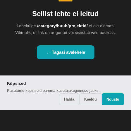
Sellist lehte ei leitud
Lehekülge
/category/huub/projektid/
ei ole olemas.
Võimalik, et link on aegunud või sisestati vale aadress.
← Tagasi avalehele
Küpsised
Kasutame küpsiseid parema kasutajakogemuse jaoks.
Halda
Keeldu
Nõustu