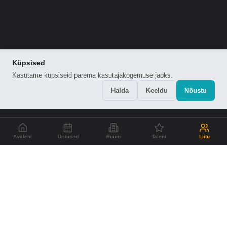
Küpsised
Kasutame küpsiseid parema kasutajakogemuse jaoks.
Halda
Keeldu
Nõustu
Avaleht
Üritused
Ruum
Talent
Liitu