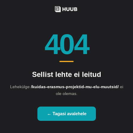
404
Sellist lehte ei leitud
Lehekülge
/kuidas-erasmus-projektid-mu-elu-muutsid/
ei
ole olemas.
← Tagasi avalehele