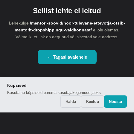
Sellist lehte ei leitud
Lehekülge
/mentori-soovid/noor-tulevane-ettevotja-otsib-
mentorit-dropshippingu-valdkonnast/
ei ole olemas.
Võimalik, et link on aegunud või sisestati vale aadress.
← Tagasi avalehele
Küpsised
Kasutame küpsiseid parema kasutajakogemuse jaoks.
Halda
Keeldu
Nõustu