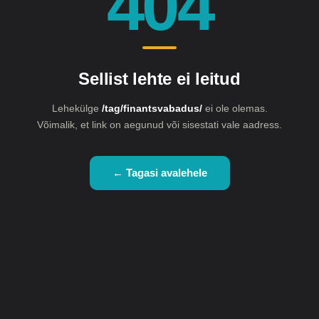
404
Sellist lehte ei leitud
Lehekülge
/tag/finantsvabadus/
ei ole olemas.
Võimalik, et link on aegunud või sisestati vale aadress.
← Tagasi avalehele