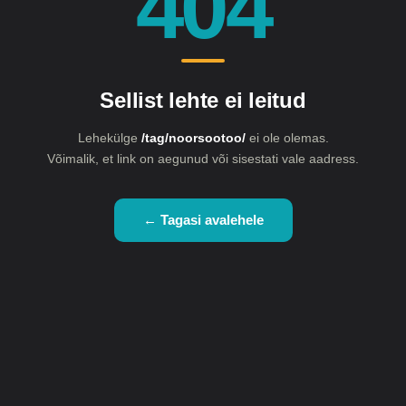
404
Sellist lehte ei leitud
Lehekülge
/tag/noorsootoo/
ei ole olemas.
Võimalik, et link on aegunud või sisestati vale aadress.
← Tagasi avalehele