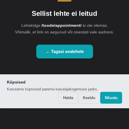
Sellist lehte ei leitud
Lehekülge
/toode/appointment/
ei ole olemas.
Võimalik, et link on aegunud või sisestati vale aadress.
← Tagasi avalehele
Küpsised
Kasutame küpsiseid parema kasutajakogemuse jaoks.
Halda
Keeldu
Nõustu