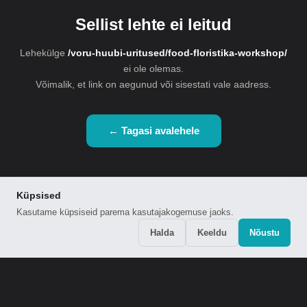
Sellist lehte ei leitud
Lehekülge
/voru-huubi-uritused/food-floristika-workshop/
ei ole olemas.
Võimalik, et link on aegunud või sisestati vale aadress.
← Tagasi avalehele
Küpsised
Kasutame küpsiseid parema kasutajakogemuse jaoks.
Halda
Keeldu
Nõustu