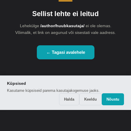
Sellist lehte ei leitud
Lehekülge
/author/huubkasutaja/
ei ole olemas.
Võimalik, et link on aegunud või sisestati vale aadress.
← Tagasi avalehele
Küpsised
Kasutame küpsiseid parema kasutajakogemuse jaoks.
Halda
Keeldu
Nõustu