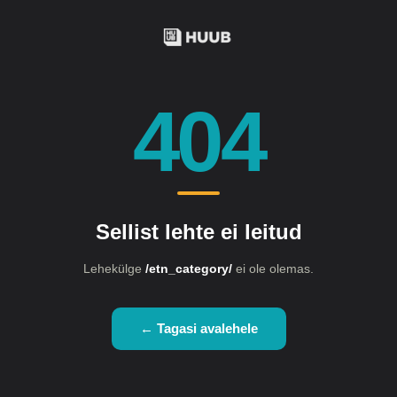
404
Sellist lehte ei leitud
Lehekülge
/etn_category/
ei ole olemas.
← Tagasi avalehele