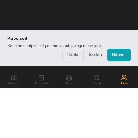
Küpsised
Kasutame küpsiseid parema kasutajakogemuse jaoks.
Halda
Keeldu
Nõustu
Avaleht
Üritused
Ruum
Talent
Liitu