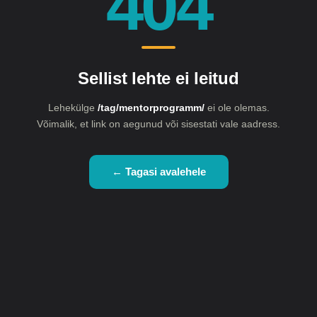
404
Sellist lehte ei leitud
Lehekülge
/tag/mentorprogramm/
ei ole olemas.
Võimalik, et link on aegunud või sisestati vale aadress.
← Tagasi avalehele