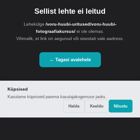
Sellist lehte ei leitud
Lehekülge
/voru-huubi-uritused/voru-huubi-
fotograafiakursus/
ei ole olemas.
Võimalik, et link on aegunud või sisestati vale aadress.
← Tagasi avalehele
Küpsised
Kasutame küpsiseid parema kasutajakogemuse jaoks.
Halda
Keeldu
Nõustu