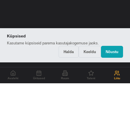
Küpsised
Kasutame küpsiseid parema kasutajakogemuse jaoks.
Halda
Keeldu
Nõustu
Avaleht
Üritused
Ruum
Talent
Liitu