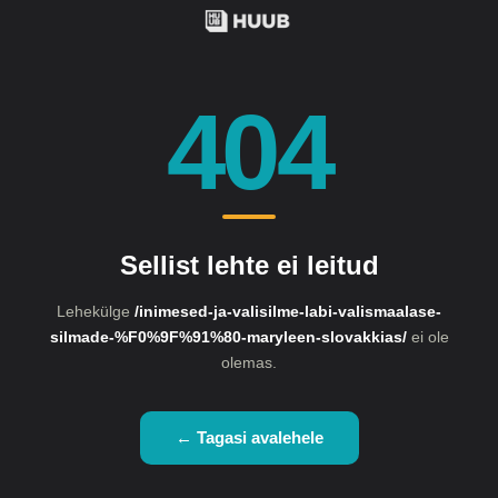
404
Sellist lehte ei leitud
Lehekülge
/inimesed-ja-valisilme-labi-valismaalase-
silmade-%F0%9F%91%80-maryleen-slovakkias/
ei ole
olemas.
← Tagasi avalehele